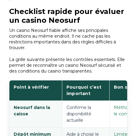
Checklist rapide pour évaluer
un casino Neosurf
Un casino Neosurf fiable affiche ses principales
conditions au même endroit. Il ne cache pas les
restrictions importantes dans des règles difficiles à
trouver.
La grille suivante présente les contrôles essentiels. Elle
permet de reconnaître un casino Neosurf sécurisé et
des conditions du casino transparentes.
Point à vérifier
Pourquoi c’est
Bon sign
important
Neosurf dans la
Confirme la
Méthode v
caisse
disponibilité
le compte
actuelle
Dépôt minimum
Aide à choisir le
Limite aff