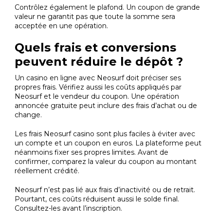
Contrôlez également le plafond. Un coupon de grande
valeur ne garantit pas que toute la somme sera
acceptée en une opération.
Quels frais et conversions
peuvent réduire le dépôt ?
Un casino en ligne avec Neosurf doit préciser ses
propres frais. Vérifiez aussi les coûts appliqués par
Neosurf et le vendeur du coupon. Une opération
annoncée gratuite peut inclure des frais d’achat ou de
change.
Les frais Neosurf casino sont plus faciles à éviter avec
un compte et un coupon en euros. La plateforme peut
néanmoins fixer ses propres limites. Avant de
confirmer, comparez la valeur du coupon au montant
réellement crédité.
Neosurf n’est pas lié aux frais d’inactivité ou de retrait.
Pourtant, ces coûts réduisent aussi le solde final.
Consultez-les avant l’inscription.