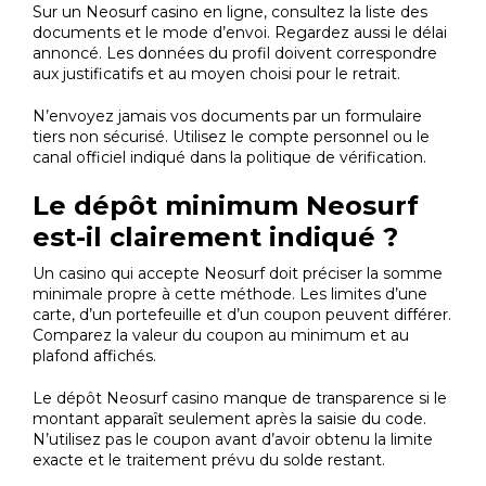
Sur un Neosurf casino en ligne, consultez la liste des
documents et le mode d’envoi. Regardez aussi le délai
annoncé. Les données du profil doivent correspondre
aux justificatifs et au moyen choisi pour le retrait.
N’envoyez jamais vos documents par un formulaire
tiers non sécurisé. Utilisez le compte personnel ou le
canal officiel indiqué dans la politique de vérification.
Le dépôt minimum Neosurf
est-il clairement indiqué ?
Un casino qui accepte Neosurf doit préciser la somme
minimale propre à cette méthode. Les limites d’une
carte, d’un portefeuille et d’un coupon peuvent différer.
Comparez la valeur du coupon au minimum et au
plafond affichés.
Le dépôt Neosurf casino manque de transparence si le
montant apparaît seulement après la saisie du code.
N’utilisez pas le coupon avant d’avoir obtenu la limite
exacte et le traitement prévu du solde restant.